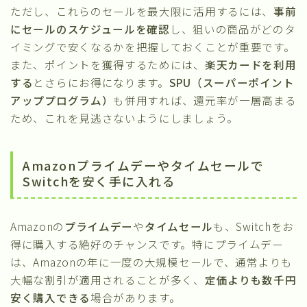
ただし、これらのセールを最大限に活用するには、
事前
にセールのスケジュールを確認
し、狙いの商品がどのタ
イミングで安くなるかを把握しておくことが重要です。
また、ポイントを獲得するためには、
楽天カードを利用
する
とさらにお得になります。
SPU（スーパーポイント
アッププログラム）
も併用すれば、還元率が一層高まる
ため、これを見逃さないようにしましょう。
Amazonプライムデーやタイムセールで
Switchを安く手に入れる
Amazonの
プライムデー
や
タイムセール
も、Switchをお
得に購入する絶好のチャンスです。特にプライムデー
は、Amazonの年に一度の大規模セールで、通常よりも
大幅な割引が適用されることが多く、
定価よりも数千円
安く購入できる
場合があります。