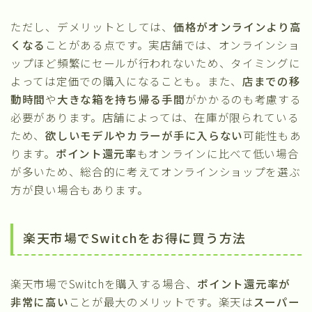
ただし、デメリットとしては、
価格がオンラインより高
くなる
ことがある点です。実店舗では、オンラインショ
ップほど頻繁にセールが行われないため、タイミングに
よっては定価での購入になることも。また、
店までの移
動時間
や
大きな箱を持ち帰る手間
がかかるのも考慮する
必要があります。店舗によっては、在庫が限られている
ため、
欲しいモデルやカラーが手に入らない
可能性もあ
ります。
ポイント還元率
もオンラインに比べて低い場合
が多いため、総合的に考えてオンラインショップを選ぶ
方が良い場合もあります。
楽天市場でSwitchをお得に買う方法
楽天市場でSwitchを購入する場合、
ポイント還元率が
非常に高い
ことが最大のメリットです。楽天は
スーパー