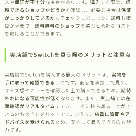
スや
保証が不十分
な場合があります。購入する際は、
信
頼できるショップかどうか
を確認し、必要な場合は
保証
がしっかりしているか
もチェックしましょう。
送料
も確
認が必要で、
送料無料のショップ
を選ぶと余計なコスト
を避けることができます。
実店舗でSwitchを買う際のメリットと注意点
実店舗でSwitchを購入する最大のメリットは、
実物を
手に取って確認できる
ことです。商品を直接目で見て、
サイズ感やカラーを確認した上で購入できるため、
期待
外れになる可能性が低く
なります。また、実店舗では
在
庫確認がリアルタイム
ででき、すぐに持ち帰ることがで
きるのも大きなメリットです。加えて、
店員に質問やア
ドバイスを受けられる
ため、安心して購入できるのも魅
力です。