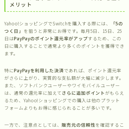
メリット
Yahoo!ショッピングでSwitchを購入する際には、
「5の
つく日」
を狙うと非常にお得です。毎月5日、15日、25
日は
PayPayのポイント還元率がアップ
するため、この
日に購入することで通常より多くのポイントを獲得でき
ます。
特に
PayPayを利用した決済
であれば、ポイント還元率
がさらに上がり、実質的な支払額が大幅に減少します。
また、ソフトバンクユーザーやワイモバイルユーザー
は、通常の還元率に加えて
さらに追加ポイント
がもらえ
るため、Yahoo!ショッピングでの購入は他のプラット
フォームよりもお得に感じられることが多いです。
一方で、注意点としては、
販売元の信頼性
を確認するこ